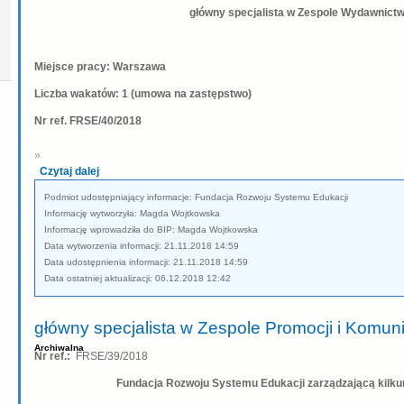
główny specjalista w Zespole Wydawnict
Miejsce pracy: Warszawa
Liczba wakatów: 1 (umowa na zastępstwo)
Nr ref. FRSE/40/2018
»
Czytaj dalej
Podmiot udostępniający informacje: Fundacja Rozwoju Systemu Edukacji
Informację wytworzyła: Magda Wojtkowska
Informację wprowadziła do BIP: Magda Wojtkowska
Data wytworzenia informacji: 21.11.2018 14:59
Data udostępnienia informacji: 21.11.2018 14:59
Data ostatniej aktualizacji: 06.12.2018 12:42
główny specjalista w Zespole Promocji i Komuni
Archiwalna
Nr ref.:
FRSE/39/2018
Fundacja Rozwoju Systemu Edukacji zarządzającą kil