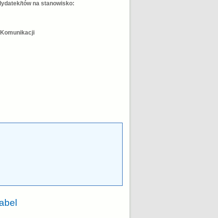
ydatek/tów na stanowisko:
i Komunikacji
abel