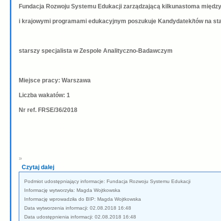
Fundacja Rozwoju Systemu Edukacji zarządzającą kilkunastoma międ
i krajowymi programami edukacyjnym poszukuje Kandydatek/tów na st
starszy specjalista w Zespole Analityczno-Badawczym
Miejsce pracy: Warszawa
Liczba wakatów: 1
Nr ref. FRSE/36/2018
»
Czytaj dalej
Podmiot udostępniający informacje: Fundacja Rozwoju Systemu Edukacji
Informację wytworzyła: Magda Wojtkowska
Informację wprowadziła do BIP: Magda Wojtkowska
Data wytworzenia informacji: 02.08.2018 16:48
Data udostępnienia informacji: 02.08.2018 16:48