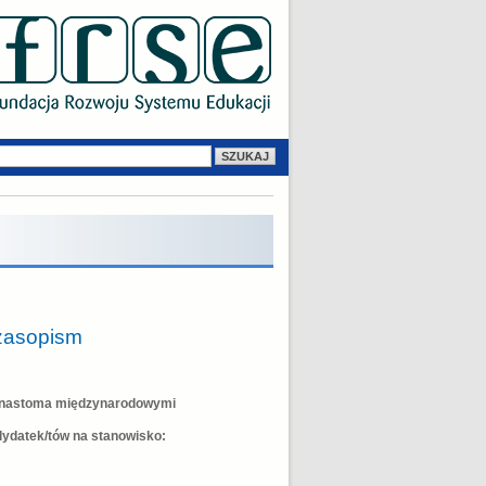
Czasopism
kunastoma międzynarodowymi
ydatek/tów na stanowisko: