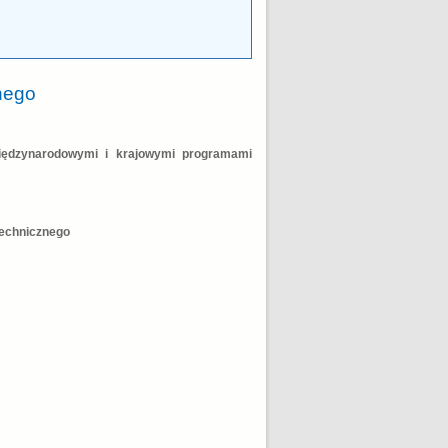
nego
iędzynarodowymi i krajowymi programami
Technicznego