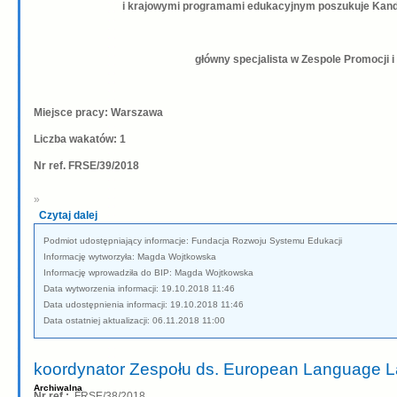
i krajowymi programami edukacyjnym poszukuje Kand
główny specjalista w Zespole Promocji 
Miejsce pracy: Warszawa
Liczba wakatów: 1
Nr ref. FRSE/39/2018
»
Czytaj dalej
Podmiot udostępniający informacje: Fundacja Rozwoju Systemu Edukacji
Informację wytworzyła: Magda Wojtkowska
Informację wprowadziła do BIP: Magda Wojtkowska
Data wytworzenia informacji: 19.10.2018 11:46
Data udostępnienia informacji: 19.10.2018 11:46
Data ostatniej aktualizacji: 06.11.2018 11:00
koordynator Zespołu ds. European Language L
Archiwalna
Nr ref.:
FRSE/38/2018