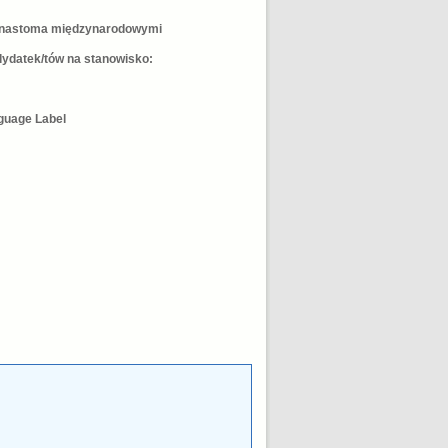
kunastoma międzynarodowymi
ydatek/tów na stanowisko:
guage Label