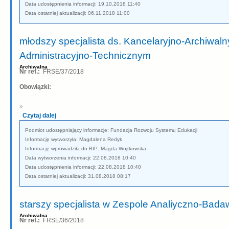
Data udostępnienia informacji: 19.10.2018 11:40
Data ostatniej aktualizacji: 06.11.2018 11:00
młodszy specjalista ds. Kancelaryjno-Archiwal
Administracyjno-Technicznym
Archiwalna
Nr ref.:
FRSE/37/2018
Obowiązki:
»
Czytaj dalej
Podmiot udostępniający informacje: Fundacja Rozwoju Systemu Edukacji
Informację wytworzyła: Magdalena Redyk
Informację wprowadziła do BIP: Magda Wojtkowska
Data wytworzenia informacji: 22.08.2018 10:40
Data udostępnienia informacji: 22.08.2018 10:40
Data ostatniej aktualizacji: 31.08.2018 08:17
starszy specjalista w Zespole Analiyczno-Bad
Archiwalna
Nr ref.:
FRSE/36/2018