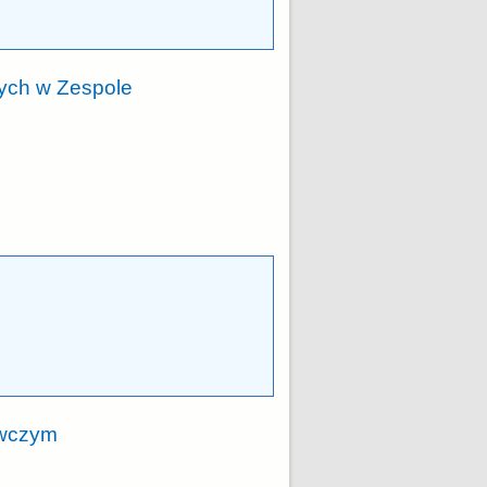
nych w Zespole
awczym