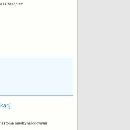
wa i Czasopism
kacji
kunastoma międzynarodowymi