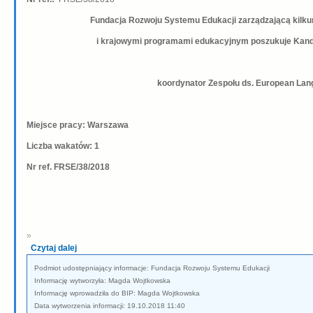
Fundacja Rozwoju Systemu Edukacji zarządzającą kil
i krajowymi programami edukacyjnym poszukuje Kand
koordynator Zespołu ds. European Lan
Miejsce pracy: Warszawa
Liczba wakatów: 1
Nr ref. FRSE/38/2018
»
Czytaj dalej
Podmiot udostępniający informacje: Fundacja Rozwoju Systemu Edukacji
Informację wytworzyła: Magda Wojtkowska
Informację wprowadziła do BIP: Magda Wojtkowska
Data wytworzenia informacji: 19.10.2018 11:40