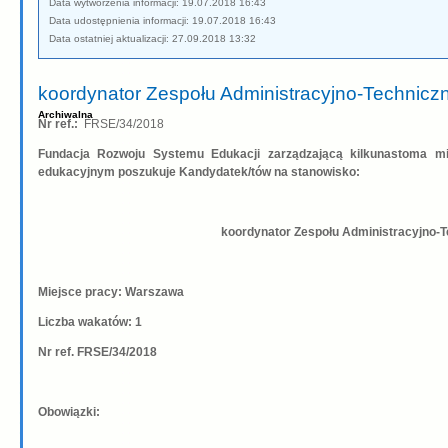
Data wytworzenia informacji: 19.07.2018 16:43
Data udostępnienia informacji: 19.07.2018 16:43
Data ostatniej aktualizacji: 27.09.2018 13:32
koordynator Zespołu Administracyjno-Technicz
Archiwalna
Nr ref.:
FRSE/34/2018
Fundacja Rozwoju Systemu Edukacji zarządzającą kilkunastoma m
edukacyjnym poszukuje Kandydatek/tów na stanowisko:
koordynator Zespołu Administracyjno-
Miejsce pracy: Warszawa
Liczba wakatów: 1
Nr ref. FRSE/34/2018
Obowiązki: