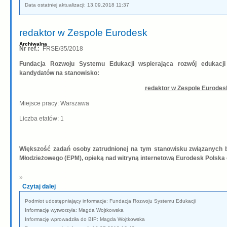
Data ostatniej aktualizacji: 13.09.2018 11:37
redaktor w Zespole Eurodesk
Archiwalna
Nr ref.:
FRSE/35/2018
Fundacja Rozwoju Systemu Edukacji wspierająca rozwój edukacj
kandydatów na stanowisko:
redaktor w Zespole Eurodes
Miejsce pracy: Warszawa
Liczba etatów: 1
Większość zadań osoby zatrudnionej na tym stanowisku związanych b
Młodzieżowego (EPM), opieką nad witryną internetową Eurodesk Polska
»
Czytaj dalej
Podmiot udostępniający informacje: Fundacja Rozwoju Systemu Edukacji
Informację wytworzyła: Magda Wojtkowska
Informację wprowadziła do BIP: Magda Wojtkowska