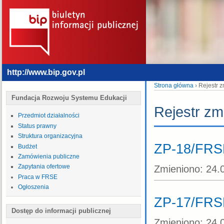
http://www.bip.gov.pl
Strona główna
› Rejestr 
Fundacja Rozwoju Systemu Edukacji
Rejestr zm
Przedmiot działalności
Status prawny
Struktura organizacyjna
ZP-18/FRS
Budżet
Zamówienia publiczne
Zapytania ofertowe
Zmieniono:
24.
Praca w FRSE
Ogłoszenia
ZP-17/FRS
Dostęp do informacji publicznej
Zmieniono:
24.